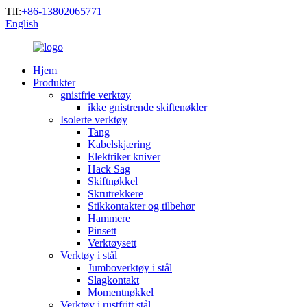
Tlf:
+86-13802065771
English
Hjem
Produkter
gnistfrie verktøy
ikke gnistrende skiftenøkler
Isolerte verktøy
Tang
Kabelskjæring
Elektriker kniver
Hack Sag
Skiftnøkkel
Skrutrekkere
Stikkontakter og tilbehør
Hammere
Pinsett
Verktøysett
Verktøy i stål
Jumboverktøy i stål
Slagkontakt
Momentnøkkel
Verktøy i rustfritt stål