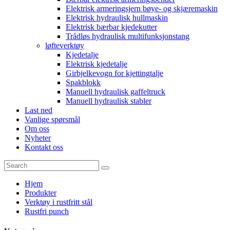
Elektrisk armeringsjern bøye- og skjæremaskin
Elektrisk hydraulisk hullmaskin
Elektrisk bærbar kjedekutter
Trådløs hydraulisk multifunksjonstang
løfteverktøy
Kjedetalje
Elektrisk kjedetalje
Girbjelkevogn for kjettingtalje
Spakblokk
Manuell hydraulisk gaffeltruck
Manuell hydraulisk stabler
Last ned
Vanlige spørsmål
Om oss
Nyheter
Kontakt oss
Hjem
Produkter
Verktøy i rustfritt stål
Rustfri punch