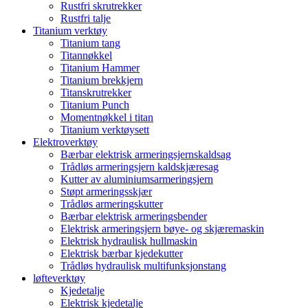
Rustfri skrutrekker
Rustfri talje
Titanium verktøy
Titanium tang
Titannøkkel
Titanium Hammer
Titanium brekkjern
Titanskrutrekker
Titanium Punch
Momentnøkkel i titan
Titanium verktøysett
Elektroverktøy
Bærbar elektrisk armeringsjernskaldsag
Trådløs armeringsjern kaldskjæresag
Kutter av aluminiumsarmeringsjern
Støpt armeringsskjær
Trådløs armeringskutter
Bærbar elektrisk armeringsbender
Elektrisk armeringsjern bøye- og skjæremaskin
Elektrisk hydraulisk hullmaskin
Elektrisk bærbar kjedekutter
Trådløs hydraulisk multifunksjonstang
løfteverktøy
Kjedetalje
Elektrisk kjedetalje