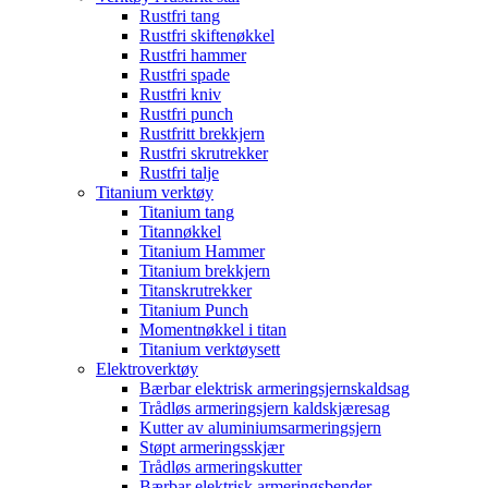
Rustfri tang
Rustfri skiftenøkkel
Rustfri hammer
Rustfri spade
Rustfri kniv
Rustfri punch
Rustfritt brekkjern
Rustfri skrutrekker
Rustfri talje
Titanium verktøy
Titanium tang
Titannøkkel
Titanium Hammer
Titanium brekkjern
Titanskrutrekker
Titanium Punch
Momentnøkkel i titan
Titanium verktøysett
Elektroverktøy
Bærbar elektrisk armeringsjernskaldsag
Trådløs armeringsjern kaldskjæresag
Kutter av aluminiumsarmeringsjern
Støpt armeringsskjær
Trådløs armeringskutter
Bærbar elektrisk armeringsbender