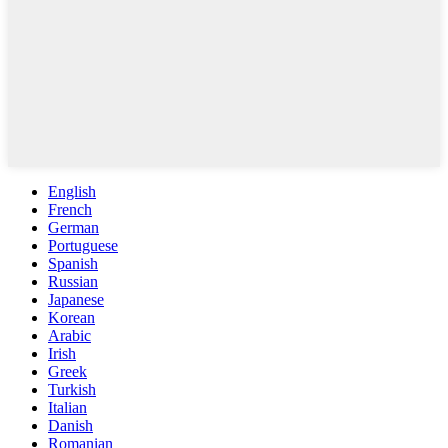
English
French
German
Portuguese
Spanish
Russian
Japanese
Korean
Arabic
Irish
Greek
Turkish
Italian
Danish
Romanian