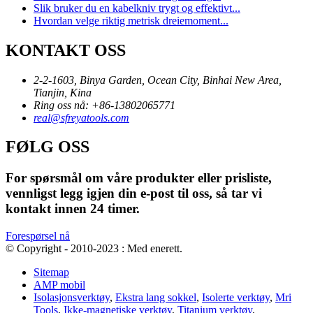
Slik bruker du en kabelkniv trygt og effektivt...
Hvordan velge riktig metrisk dreiemoment...
KONTAKT OSS
2-2-1603, Binya Garden, Ocean City, Binhai New Area,
Tianjin, Kina
Ring oss nå: +86-13802065771
real@sfreyatools.com
FØLG OSS
For spørsmål om våre produkter eller prisliste,
vennligst legg igjen din e-post til oss, så tar vi
kontakt innen 24 timer.
Forespørsel nå
© Copyright - 2010-2023 : Med enerett.
Sitemap
AMP mobil
Isolasjonsverktøy
,
Ekstra lang sokkel
,
Isolerte verktøy
,
Mri
Tools
,
Ikke-magnetiske verktøy
,
Titanium verktøy
,