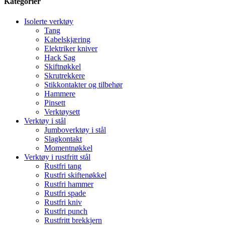
Kategorier
Isolerte verktøy
Tang
Kabelskjæring
Elektriker kniver
Hack Sag
Skiftnøkkel
Skrutrekkere
Stikkontakter og tilbehør
Hammere
Pinsett
Verktøysett
Verktøy i stål
Jumboverktøy i stål
Slagkontakt
Momentnøkkel
Verktøy i rustfritt stål
Rustfri tang
Rustfri skiftenøkkel
Rustfri hammer
Rustfri spade
Rustfri kniv
Rustfri punch
Rustfritt brekkjern