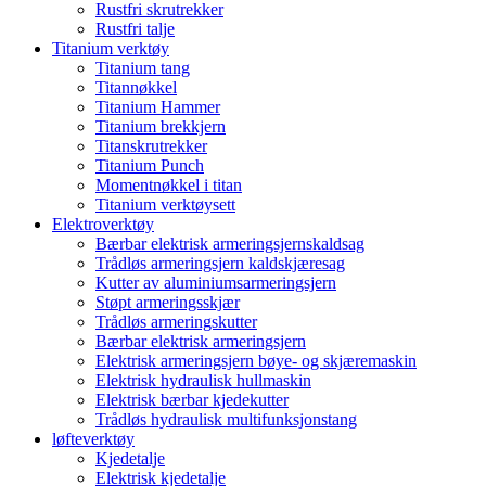
Rustfri skrutrekker
Rustfri talje
Titanium verktøy
Titanium tang
Titannøkkel
Titanium Hammer
Titanium brekkjern
Titanskrutrekker
Titanium Punch
Momentnøkkel i titan
Titanium verktøysett
Elektroverktøy
Bærbar elektrisk armeringsjernskaldsag
Trådløs armeringsjern kaldskjæresag
Kutter av aluminiumsarmeringsjern
Støpt armeringsskjær
Trådløs armeringskutter
Bærbar elektrisk armeringsjern
Elektrisk armeringsjern bøye- og skjæremaskin
Elektrisk hydraulisk hullmaskin
Elektrisk bærbar kjedekutter
Trådløs hydraulisk multifunksjonstang
løfteverktøy
Kjedetalje
Elektrisk kjedetalje