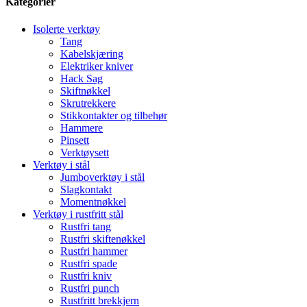
Kategorier
Isolerte verktøy
Tang
Kabelskjæring
Elektriker kniver
Hack Sag
Skiftnøkkel
Skrutrekkere
Stikkontakter og tilbehør
Hammere
Pinsett
Verktøysett
Verktøy i stål
Jumboverktøy i stål
Slagkontakt
Momentnøkkel
Verktøy i rustfritt stål
Rustfri tang
Rustfri skiftenøkkel
Rustfri hammer
Rustfri spade
Rustfri kniv
Rustfri punch
Rustfritt brekkjern