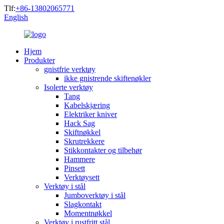
Tlf:
+86-13802065771
English
Hjem
Produkter
gnistfrie verktøy
ikke gnistrende skiftenøkler
Isolerte verktøy
Tang
Kabelskjæring
Elektriker kniver
Hack Sag
Skiftnøkkel
Skrutrekkere
Stikkontakter og tilbehør
Hammere
Pinsett
Verktøysett
Verktøy i stål
Jumboverktøy i stål
Slagkontakt
Momentnøkkel
Verktøy i rustfritt stål