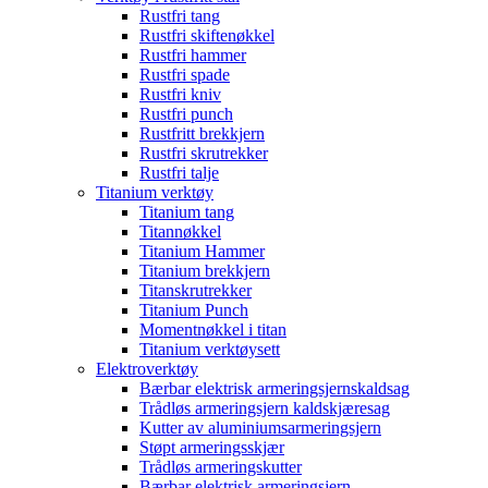
Rustfri tang
Rustfri skiftenøkkel
Rustfri hammer
Rustfri spade
Rustfri kniv
Rustfri punch
Rustfritt brekkjern
Rustfri skrutrekker
Rustfri talje
Titanium verktøy
Titanium tang
Titannøkkel
Titanium Hammer
Titanium brekkjern
Titanskrutrekker
Titanium Punch
Momentnøkkel i titan
Titanium verktøysett
Elektroverktøy
Bærbar elektrisk armeringsjernskaldsag
Trådløs armeringsjern kaldskjæresag
Kutter av aluminiumsarmeringsjern
Støpt armeringsskjær
Trådløs armeringskutter
Bærbar elektrisk armeringsjern