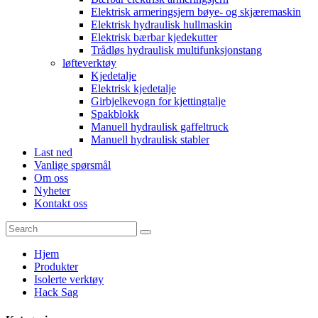
Elektrisk armeringsjern bøye- og skjæremaskin
Elektrisk hydraulisk hullmaskin
Elektrisk bærbar kjedekutter
Trådløs hydraulisk multifunksjonstang
løfteverktøy
Kjedetalje
Elektrisk kjedetalje
Girbjelkevogn for kjettingtalje
Spakblokk
Manuell hydraulisk gaffeltruck
Manuell hydraulisk stabler
Last ned
Vanlige spørsmål
Om oss
Nyheter
Kontakt oss
Hjem
Produkter
Isolerte verktøy
Hack Sag