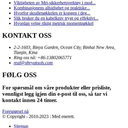
Viktigheten av Mri-sikkerhetsverktøy i mod...
Kombinasjonens allsidighet og praktiske...
Hvorfor skrallenøkkelen er kongen i deg...
Slik bruker du en kabelkniv trygt og effektivt...
Hvordan velge riktig metrisk momentnøkkel
KONTAKT OSS
2-2-1603, Binya Garden, Ocean City, Binhai New Area,
Tianjin, Kina
Ring oss nå: +86-13802065771
real@sfreyatools.com
FØLG OSS
For spørsmål om våre produkter eller prisliste,
vennligst legg igjen din e-post til oss, så tar vi
kontakt innen 24 timer.
Forespørsel nå
© Copyright - 2010-2023 : Med enerett.
Sitemap