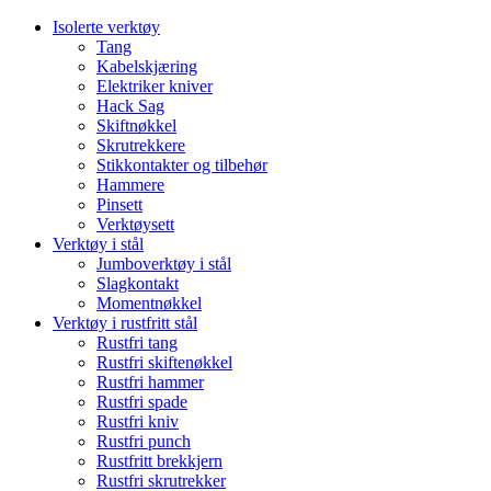
Isolerte verktøy
Tang
Kabelskjæring
Elektriker kniver
Hack Sag
Skiftnøkkel
Skrutrekkere
Stikkontakter og tilbehør
Hammere
Pinsett
Verktøysett
Verktøy i stål
Jumboverktøy i stål
Slagkontakt
Momentnøkkel
Verktøy i rustfritt stål
Rustfri tang
Rustfri skiftenøkkel
Rustfri hammer
Rustfri spade
Rustfri kniv
Rustfri punch
Rustfritt brekkjern
Rustfri skrutrekker