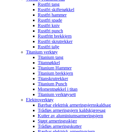
Rustfri tang
Rustfri skiftenøkkel
Rustfri hammer
Rustfri spade
Rustfri kniv
Rustfri punch
Rustfritt brekkjern
Rustfri skrutrekker
Rustfri talje
Titanium verktøy
Titanium tang
Titannøkkel
Titanium Hammer
Titanium brekkjern
Titanskrutrekker
Titanium Punch
Momentnøkkel i titan
Titanium verktøysett
Elektroverktøy
Bærbar elektrisk armeringsjernskaldsag
Trådløs armeringsjern kaldskjæresag
Kutter av aluminiumsarmeringsjern
Støpt armeringsskjær
Trådløs armeringskutter
Bærbar elektrisk armeringsjern