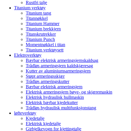
Rustfri talje
Titanium verktøy
Titanium tang
Titannøkkel
Titanium Hammer
Titanium brekkjern
Titanskrutrekker
Titanium Punch
Momentnøkkel i titan
Titanium verktøysett
Elektroverktøy
Bærbar elektrisk armeringsjernskaldsag
Trådløs armeringsjern kaldskjæresag
Kutter av aluminiumsarmeringsjern
Støpt armeringsskjær
Trådløs armeringskutter
Bærbar elektrisk armeringsjern
Elektrisk armeringsjern bøye- og skjæremaskin
Elektrisk hydraulisk hullmaskin
Elektrisk bærbar kjedekutter
Trådløs hydraulisk multifunksjonstang
løfteverktøy
Kjedetalje
Elektrisk kjedetalje
Girbjelkevogn for kjettingtalje