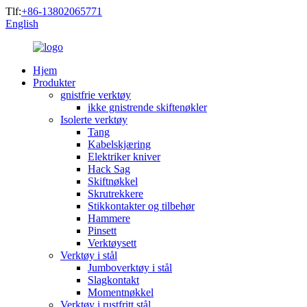
Tlf:
+86-13802065771
English
Hjem
Produkter
gnistfrie verktøy
ikke gnistrende skiftenøkler
Isolerte verktøy
Tang
Kabelskjæring
Elektriker kniver
Hack Sag
Skiftnøkkel
Skrutrekkere
Stikkontakter og tilbehør
Hammere
Pinsett
Verktøysett
Verktøy i stål
Jumboverktøy i stål
Slagkontakt
Momentnøkkel
Verktøy i rustfritt stål