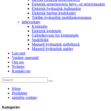
Elektrisk armeringsjern bøye- og skjæremaskin
Elektrisk hydraulisk hullmaskin
Elektrisk bærbar kjedekutter
Trådløs hydraulisk multifunksjonstang
løfteverktøy
Kjedetalje
Elektrisk kjedetalje
Girbjelkevogn for kjettingtalje
Spakblokk
Manuell hydraulisk gaffeltruck
Manuell hydraulisk stabler
Last ned
Vanlige spørsmål
Om oss
Nyheter
Kontakt oss
Hjem
Produkter
gnistfrie verktøy
Kategorier