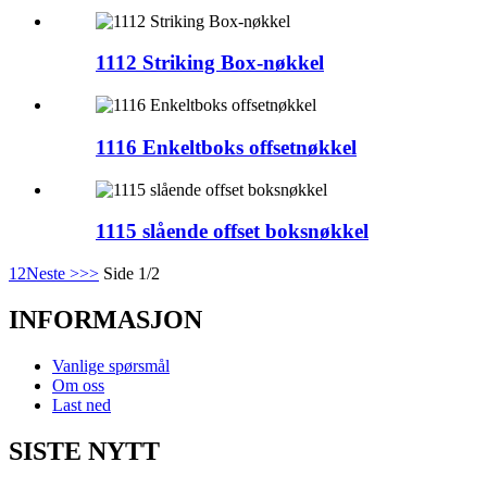
1112 Striking Box-nøkkel
1116 Enkeltboks offsetnøkkel
1115 slående offset boksnøkkel
1
2
Neste >
>>
Side 1/2
INFORMASJON
Vanlige spørsmål
Om oss
Last ned
SISTE NYTT