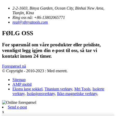
2-2-1603, Binya Garden, Ocean City, Binhai New Area,
Tianjin, Kina
Ring oss nå: +86-13802065771
real@sfreyatools.com
FØLG OSS
For spørsmål om våre produkter eller prisliste,
vennligst legg igjen din e-post til oss, så tar vi
kontakt innen 24 timer.
Forespørsel nå
© Copyright - 2010-2023 : Med enerett.
Sitemap
AMP mobil
Ekstra lang sokkel
,
Titanium verktøy
,
Mri Tools
,
Isolerte
verktøy
,
Isolasjonsverktøy
,
Ikke-magnetiske verktøy
,
Send e-post
x