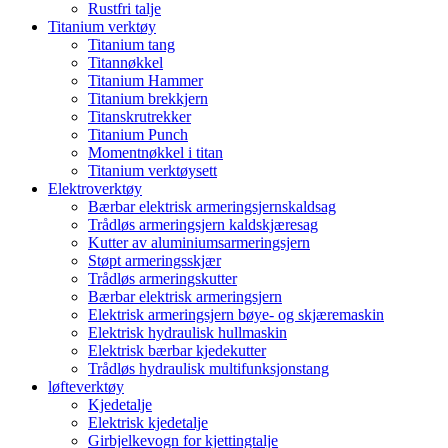
Rustfri talje
Titanium verktøy
Titanium tang
Titannøkkel
Titanium Hammer
Titanium brekkjern
Titanskrutrekker
Titanium Punch
Momentnøkkel i titan
Titanium verktøysett
Elektroverktøy
Bærbar elektrisk armeringsjernskaldsag
Trådløs armeringsjern kaldskjæresag
Kutter av aluminiumsarmeringsjern
Støpt armeringsskjær
Trådløs armeringskutter
Bærbar elektrisk armeringsjern
Elektrisk armeringsjern bøye- og skjæremaskin
Elektrisk hydraulisk hullmaskin
Elektrisk bærbar kjedekutter
Trådløs hydraulisk multifunksjonstang
løfteverktøy
Kjedetalje
Elektrisk kjedetalje
Girbjelkevogn for kjettingtalje