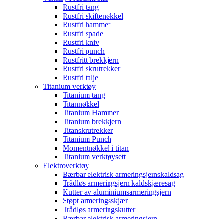
Rustfri tang
Rustfri skiftenøkkel
Rustfri hammer
Rustfri spade
Rustfri kniv
Rustfri punch
Rustfritt brekkjern
Rustfri skrutrekker
Rustfri talje
Titanium verktøy
Titanium tang
Titannøkkel
Titanium Hammer
Titanium brekkjern
Titanskrutrekker
Titanium Punch
Momentnøkkel i titan
Titanium verktøysett
Elektroverktøy
Bærbar elektrisk armeringsjernskaldsag
Trådløs armeringsjern kaldskjæresag
Kutter av aluminiumsarmeringsjern
Støpt armeringsskjær
Trådløs armeringskutter
Bærbar elektrisk armeringsjern