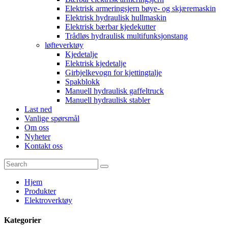
Elektrisk armeringsjern bøye- og skjæremaskin
Elektrisk hydraulisk hullmaskin
Elektrisk bærbar kjedekutter
Trådløs hydraulisk multifunksjonstang
løfteverktøy
Kjedetalje
Elektrisk kjedetalje
Girbjelkevogn for kjettingtalje
Spakblokk
Manuell hydraulisk gaffeltruck
Manuell hydraulisk stabler
Last ned
Vanlige spørsmål
Om oss
Nyheter
Kontakt oss
Hjem
Produkter
Elektroverktøy
Kategorier