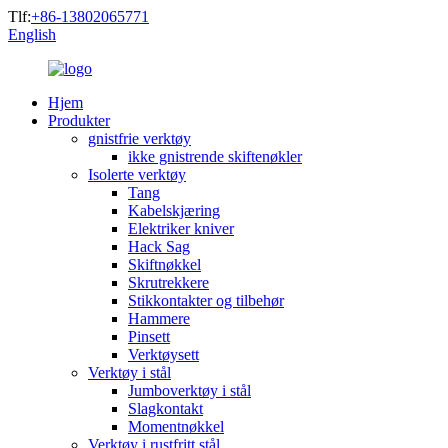
Tlf:
+86-13802065771
English
Hjem
Produkter
gnistfrie verktøy
ikke gnistrende skiftenøkler
Isolerte verktøy
Tang
Kabelskjæring
Elektriker kniver
Hack Sag
Skiftnøkkel
Skrutrekkere
Stikkontakter og tilbehør
Hammere
Pinsett
Verktøysett
Verktøy i stål
Jumboverktøy i stål
Slagkontakt
Momentnøkkel
Verktøy i rustfritt stål