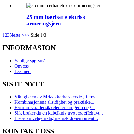
25 mm bærbar elektrisk
armeringsjern
1
2
3
Neste >
>>
Side 1/3
INFORMASJON
Vanlige spørsmål
Om oss
Last ned
SISTE NYTT
Viktigheten av Mri-sikkerhetsverktøy i mod...
Kombinasjonens allsidighet og praktiske...
Hvorfor skrallenøkkelen er kongen i deg...
Slik bruker du en kabelkniv trygt og effektivt...
Hvordan velge riktig metrisk dreiemoment...
KONTAKT OSS