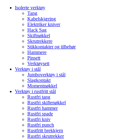
Isolerte verktøy
Tang
Kabelskjæring
Elektriker kniver
Hack Sag
Skiftnøkkel
Skrutrekkere
Stikkontakter og tilbehør
Hammere
Pinsett
Verktøysett
Verktøy i stål
Jumboverktøy i stål
Slagkontakt
Momentnøkkel
Verktøy i rustfritt stål
Rustfri tang
Rustfri skiftenøkkel
Rustfri hammer
Rustfri spade
Rustfri kniv
Rustfri punch
Rustfritt brekkjern
Rustfri skrutrekker