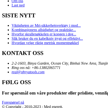
Om oss
Last ned
SISTE NYTT
Viktigheten av Mri-sikkerhetsverktøy i mod...
Kombinasjonens allsidighet og praktiske...
Hvorfor skrallenøkkelen er kongen i deg...
Slik bruker du en kabelkniv trygt og effektivt...
Hvordan velge riktig metrisk momentnøkkel
KONTAKT OSS
2-2-1603, Binya Garden, Ocean City, Binhai New Area, Tianji
Ring oss nå: +86-13802065771
real@sfreyatools.com
FØLG OSS
For spørsmål om våre produkter eller prisliste, vennligs
Forespørsel nå
© Copyright - 2010-2023 : Med enerett.