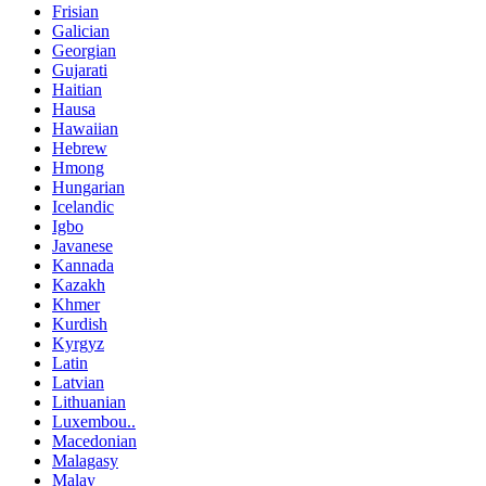
Frisian
Galician
Georgian
Gujarati
Haitian
Hausa
Hawaiian
Hebrew
Hmong
Hungarian
Icelandic
Igbo
Javanese
Kannada
Kazakh
Khmer
Kurdish
Kyrgyz
Latin
Latvian
Lithuanian
Luxembou..
Macedonian
Malagasy
Malay