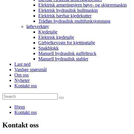
Elektrisk armeringsjern bøye- og skjæremaskin
Elektrisk hydraulisk hullmaskin
Elektrisk bærbar kjedekutter
Trådløs hydraulisk multifunksjonstang
løfteverktøy
Kjedetalje
Elektrisk kjedetalje
Girbjelkevogn for kjettingtalje
Spakblokk
Manuell hydraulisk gaffeltruck
Manuell hydraulisk stabler
Last ned
Vanlige spørsmål
Om oss
Nyheter
Kontakt oss
Hjem
Kontakt oss
Kontakt oss