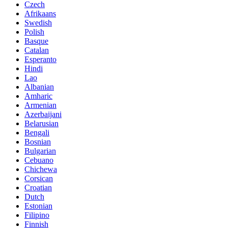
Czech
Afrikaans
Swedish
Polish
Basque
Catalan
Esperanto
Hindi
Lao
Albanian
Amharic
Armenian
Azerbaijani
Belarusian
Bengali
Bosnian
Bulgarian
Cebuano
Chichewa
Corsican
Croatian
Dutch
Estonian
Filipino
Finnish