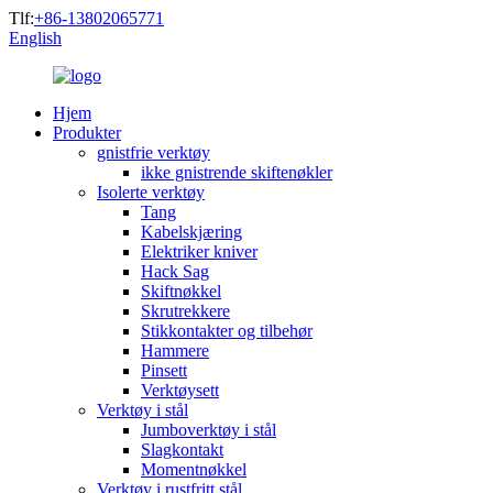
Tlf:
+86-13802065771
English
Hjem
Produkter
gnistfrie verktøy
ikke gnistrende skiftenøkler
Isolerte verktøy
Tang
Kabelskjæring
Elektriker kniver
Hack Sag
Skiftnøkkel
Skrutrekkere
Stikkontakter og tilbehør
Hammere
Pinsett
Verktøysett
Verktøy i stål
Jumboverktøy i stål
Slagkontakt
Momentnøkkel
Verktøy i rustfritt stål