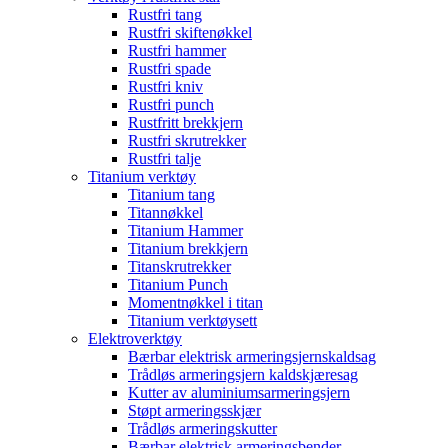
Rustfri tang
Rustfri skiftenøkkel
Rustfri hammer
Rustfri spade
Rustfri kniv
Rustfri punch
Rustfritt brekkjern
Rustfri skrutrekker
Rustfri talje
Titanium verktøy
Titanium tang
Titannøkkel
Titanium Hammer
Titanium brekkjern
Titanskrutrekker
Titanium Punch
Momentnøkkel i titan
Titanium verktøysett
Elektroverktøy
Bærbar elektrisk armeringsjernskaldsag
Trådløs armeringsjern kaldskjæresag
Kutter av aluminiumsarmeringsjern
Støpt armeringsskjær
Trådløs armeringskutter
Bærbar elektrisk armeringsbender