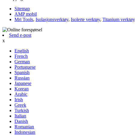
Sitemap
AMP mobil
Mri Tools
,
Isolasjonsverktøy
,
Isolerte verktøy
,
Titanium verktøy
Send e-post
x
English
French
German
Portuguese
Spanish
Russian
Japanese
Korean
Arabic
Irish
Greek
Turkish
Italian
Danish
Romanian
Indonesian