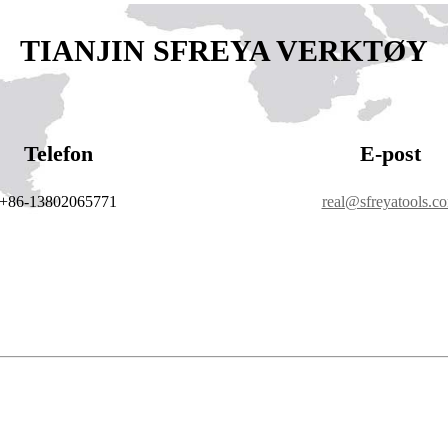
TIANJIN SFREYA VERKTØY
Telefon
E-post
+86-13802065771
real@sfreyatools.c