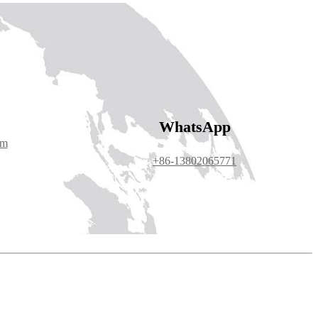
WhatsApp
om
+86-13802065771